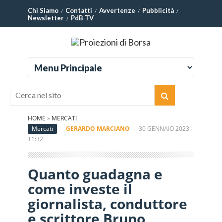
Chi Siamo
Contatti
Avvertenze
Pubblicità
Newsletter
PdB TV
HOME
»
MERCATI
Mercati
GERARDO MARCIANO
-
30 GENNAIO 2023 -
11:32
Quanto guadagna e
come investe il
giornalista, conduttore
e scrittore Bruno