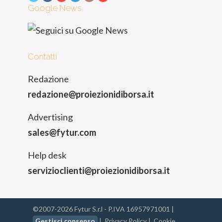
Google News
Contatti
Redazione
redazione@proiezionidiborsa.it
Advertising
sales@fytur.com
Help desk
servizioclienti@proiezionidiborsa.it
©2007-2026 Fytur S.r.l - P.IVA 16957971001 |
Gestisci consenso
|
Privacy Policy
|
Cookie