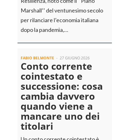
Resilienza, noto come il ‘’Piano
Marshall’’ del ventunesimo secolo
per rilanciare l’economia italiana
dopo la pandemia,…
FABIO BELMONTE
-
27 GIUGNO 2026
Conto corrente
cointestato e
successione: cosa
cambia davvero
quando viene a
mancare uno dei
titolari
Un conto corrente cointestato è