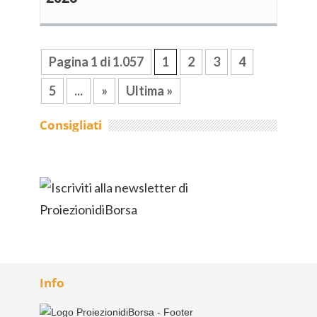
Pagina 1 di 1.057
1
2
3
4
5
...
»
Ultima »
Consigliati
Info