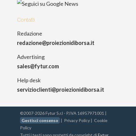
Contatti
Redazione
redazione@proiezionidiborsa.it
Advertising
sales@fytur.com
Help desk
servizioclienti@proiezionidiborsa.it
©2007-2026 Fytur S.r.l - P.IVA 16957971001 |
Gestisci consenso
|
Privacy Policy
|
Cookie
Policy
Tutti i testi sono protetti da copyright di
Fytur
.