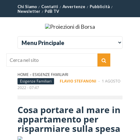
Chi Siamo
Contatti
Avvertenze
Pubblicità
Newsletter
PdB TV
HOME
»
ESIGENZE FAMILIARI
Esigenze Familiari
FLAVIO STEFANONI
-
1 AGOSTO
2022 - 07:47
Cosa portare al mare in
appartamento per
risparmiare sulla spesa