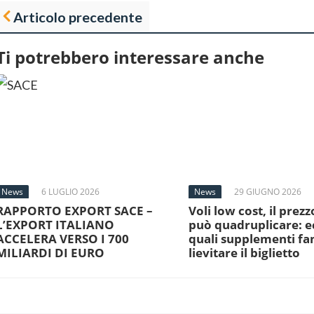
Articolo precedente
Ti potrebbero interessare anche
News
6 LUGLIO 2026
News
29 GIUGNO 2026
RAPPORTO EXPORT SACE –
Voli low cost, il prezz
L’EXPORT ITALIANO
può quadruplicare: e
ACCELERA VERSO I 700
quali supplementi f
MILIARDI DI EURO
lievitare il biglietto