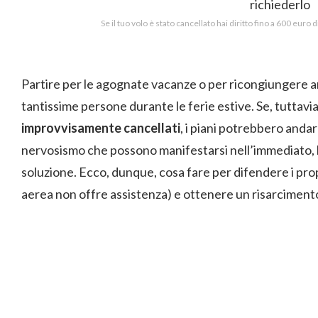
Se il tuo volo è stato cancellato hai diritto fino a 600 euro
Partire per le agognate vacanze o per ricongiungere amic
tantissime persone durante le ferie estive. Se, tuttavia
improvvisamente cancellati
, i piani potrebbero andar
nervosismo che possono manifestarsi nell’immediato,
soluzione. Ecco, dunque, cosa fare per difendere i prop
aerea non offre assistenza) e ottenere un risarciment