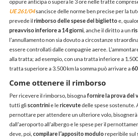
oppure anticipa o supera le 3 ore nelle tratte comprese
UE 261/04
sancisce delle norme ben precise per la tutel
prevede il
rimborso delle spese del biglietto
e, qualo
preavviso inferiore a 14 giorni
, anche il diritto a un
ri
l’annullamento non sia dovuto a circostanze straordin
essere controllati dalle compagnie aeree. L’ammontare
alla tratta; ad esempio, con una tratta inferiore a 1.5
tratta superiore a 3.500 km la somma può arrivare a
60
Come ottenere il rimborso
Per ricevere il rimborso, bisogna
fornire la prova del 
tutti gli
scontrini
e le
ricevute
delle spese sostenute. 
pernottare per attendere un ulteriore volo, bisogner
dall’aeroporto all’albergo e le spese per il pernottament
deve, poi,
compilare l’apposito modulo
reperibile sul