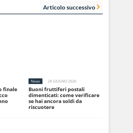
Articolo successivo
News
28 GIUGNO 2026
o finale
Buoni fruttiferi postali
cco
dimenticati: come verificare
anno
se hai ancora soldi da
riscuotere