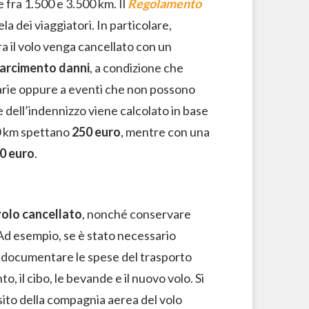
 fra 1.500 e 3.500 km. Il
Regolamento
a dei viaggiatori. In particolare,
ra il volo venga cancellato con un
sarcimento danni
, a condizione che
arie oppure a eventi che non possono
 dell’indennizzo viene calcolato in base
00 km spettano
250 euro
, mentre con una
0 euro
.
volo cancellato
, nonché conservare
Ad esempio, se è stato necessario
à documentare le spese del trasporto
o, il cibo, le bevande e il nuovo volo. Si
 sito della compagnia aerea del volo