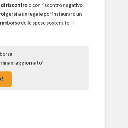
 di riscontro
o con riscontro negativo.
volgersi a un legale
per instaurare un
l rimborso delle spese sostenute, il
e rimani aggiornato!
A!