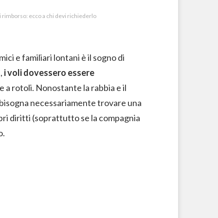
 di rimborso: ecco a chi devi richiederlo
i e familiari lontani è il sogno di
,
i voli dovessero essere
e a rotoli. Nonostante la rabbia e il
 bisogna necessariamente trovare una
ri diritti (soprattutto se la compagnia
o.