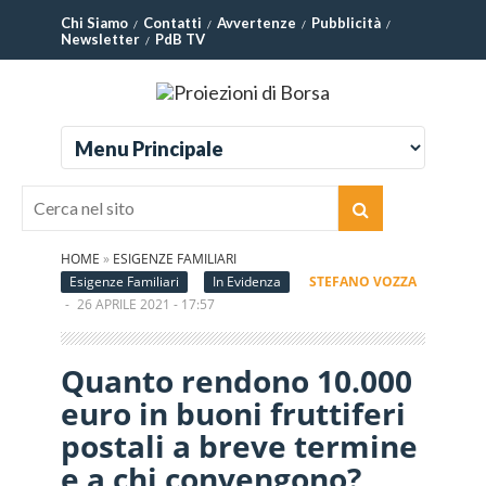
Chi Siamo
Contatti
Avvertenze
Pubblicità
Newsletter
PdB TV
HOME
»
ESIGENZE FAMILIARI
Esigenze Familiari
In Evidenza
STEFANO VOZZA
-
26 APRILE 2021 - 17:57
Quanto rendono 10.000
euro in buoni fruttiferi
postali a breve termine
e a chi convengono?