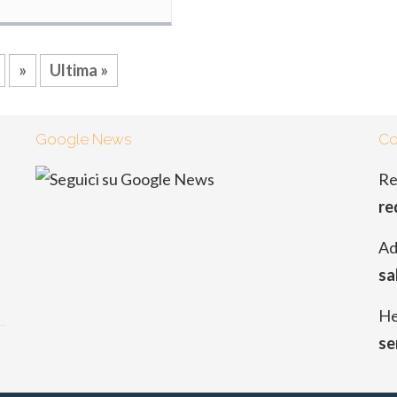
»
Ultima »
Google News
Co
Re
re
Ad
sa
He
se