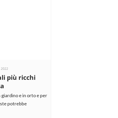
 2022
li più ricchi
ta
 giardino e in orto e per
ueste potrebbe