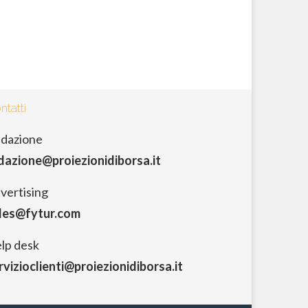
ntatti
dazione
dazione@proiezionidiborsa.it
vertising
les@fytur.com
lp desk
rvizioclienti@proiezionidiborsa.it