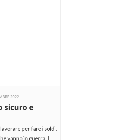
MBRE 2022
 sicuro e
avorare per fare i soldi,
 che vanno in guerra. I