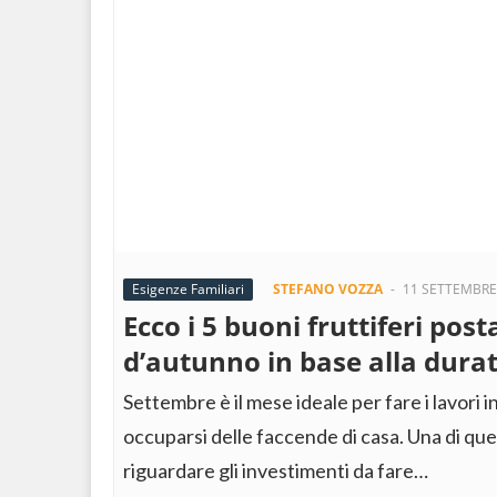
Esigenze Familiari
STEFANO VOZZA
-
11 SETTEMBRE
Ecco i 5 buoni fruttiferi posta
d’autunno in base alla dura
Settembre è il mese ideale per fare i lavori in
occuparsi delle faccende di casa. Una di q
riguardare gli investimenti da fare…