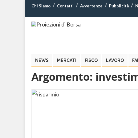
Chi Siamo
Contatti
Avvertenze
Pubblicità
N
NEWS
MERCATI
FISCO
LAVORO
FA
Argomento:
investi