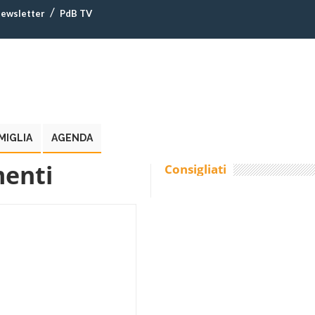
ewsletter
PdB TV
MIGLIA
AGENDA
menti
Consigliati