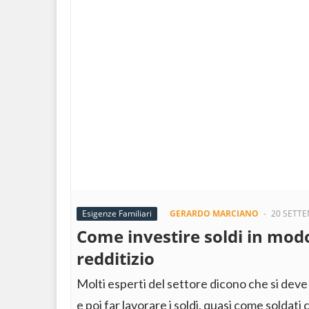
Esigenze Familiari
GERARDO MARCIANO
-
20 SETTE
Come investire soldi in modo
redditizio
Molti esperti del settore dicono che si deve l
e poi far lavorare i soldi, quasi come soldati