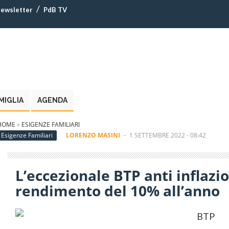
ewsletter
PdB TV
MIGLIA
AGENDA
HOME
»
ESIGENZE FAMILIARI
Esigenze Familiari
LORENZO MASINI
-
1 SETTEMBRE 2022 - 08:42
L’eccezionale BTP anti inflazi
rendimento del 10% all’anno