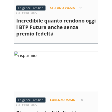
Esigenze Familiari
STEFANO VOZZA
-
11
OTTOBRE 2022
Incredibile quanto rendono oggi
i BTP Futura anche senza
premio fedeltà
Esigenze Familiari
LORENZO MASINI
-
8
OTTOBRE 2022