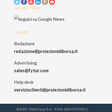
Google News
Contatti
Redazione
redazione@proiezionidiborsa.it
Advertising
sales@fytur.com
Help desk
servizioclienti@proiezionidiborsa.it
©2007-2026 Fytur S.r.l - P.IVA 16957971001 |