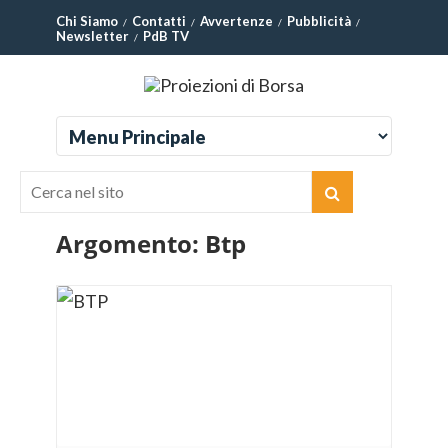
Chi Siamo
Contatti
Avvertenze
Pubblicità
Newsletter
PdB TV
Argomento:
Btp