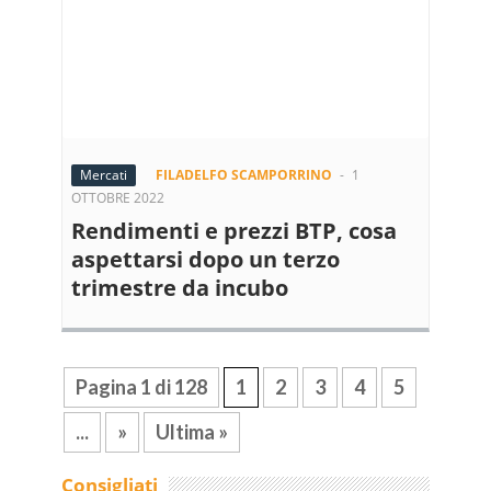
Mercati
FILADELFO SCAMPORRINO
-
1
OTTOBRE 2022
Rendimenti e prezzi BTP, cosa
aspettarsi dopo un terzo
trimestre da incubo
Pagina 1 di 128
1
2
3
4
5
...
»
Ultima »
Consigliati