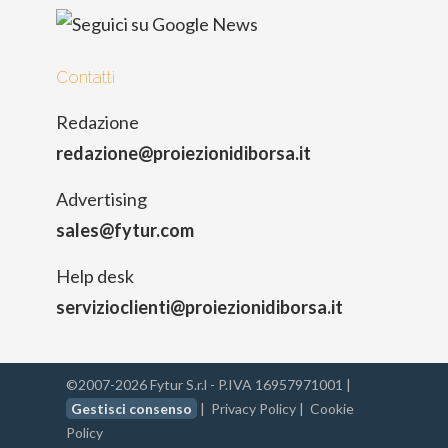
Contatti
Redazione
redazione@proiezionidiborsa.it
Advertising
sales@fytur.com
Help desk
servizioclienti@proiezionidiborsa.it
©2007-2026 Fytur S.r.l - P.IVA 16957971001 |
Gestisci consenso
|
Privacy Policy
|
Cookie
Policy