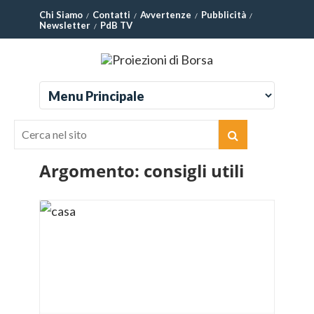
Chi Siamo
Contatti
Avvertenze
Pubblicità
Newsletter
PdB TV
Argomento:
consigli utili