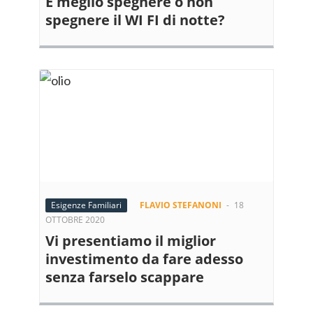
È meglio spegnere o non
spegnere il WI FI di notte?
Esigenze Familiari
FLAVIO STEFANONI
-
18
OTTOBRE 2020
Vi presentiamo il miglior
investimento da fare adesso
senza farselo scappare