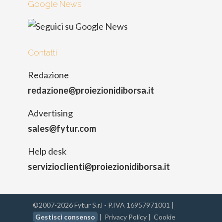
Google News
Contatti
Redazione
redazione@proiezionidiborsa.it
Advertising
sales@fytur.com
Help desk
servizioclienti@proiezionidiborsa.it
©2007-2026 Fytur S.r.l - P.IVA 16957971001 |
Gestisci consenso
|
Privacy Policy
|
Cookie