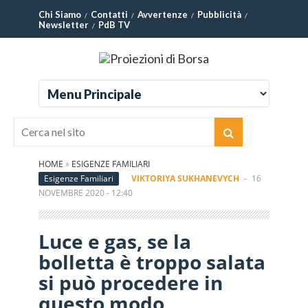
Chi Siamo
Contatti
Avvertenze
Pubblicità
Newsletter
PdB TV
HOME
»
ESIGENZE FAMILIARI
Esigenze Familiari
VIKTORIYA SUKHANEVYCH
-
16
NOVEMBRE 2020 - 12:40
Luce e gas, se la
bolletta è troppo salata
si può procedere in
questo modo