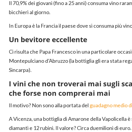
Il 70,9% dei giovani (fino a 25 anni) consuma vino rara
bicchieri al giorno.
In Europa è la Francia il paese dove si consuma più vino
Un bevitore eccellente
Ci risulta che Papa Francesco in una particolare occas
Montepulciano d’Abruzzo (la bottiglia gli era stata reg
Sincarpa).
I vini che non troverai mai sugli sc
che forse non comprerai mai
Il motivo? Non sono alla portata del
guadagno medio di
A Vicenza, una bottiglia di Amarone della Vapolicella 
diamanti e 12 rubini. Il valore? Circa duemilioni di euro.