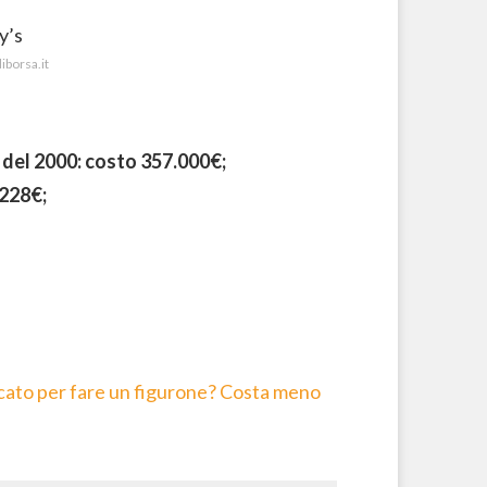
iborsa.it
el 2000: costo 357.000€;
.228€;
rcato per fare un figurone? Costa meno