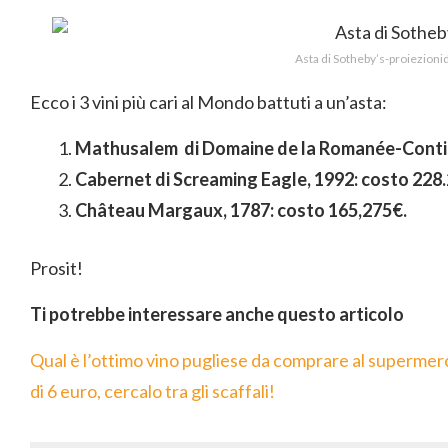
Asta di Sotheby’s-proiezionid
Ecco i 3 vini più cari al Mondo battuti a un’asta:
Mathusalem di Domaine de la Romanée-Conti d
Cabernet di Screaming Eagle, 1992: costo 228
Château Margaux, 1787:
costo 165,275€.
Prosit!
Ti potrebbe interessare anche questo articolo
Qual è l’ottimo vino pugliese da comprare al superme
di 6 euro, cercalo tra gli scaffali!