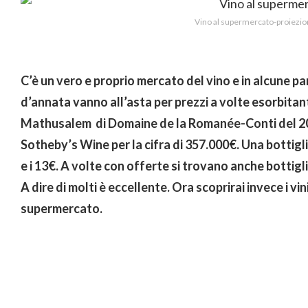
Vino al supermercato-proiezion
C’è un vero e proprio mercato del vino e in alcune p
d’annata vanno all’asta per prezzi a volte esorbitanti.
Mathusalem di Domaine de la Romanée-Conti del 2000
Sotheby’s Wine per la cifra di 357.000€. Una bottigli
e i 13€. A volte con offerte si trovano anche bottigl
A dire di molti è eccellente. Ora scoprirai invece i vin
supermercato.