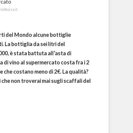
iidborsa.it
arti del Mondo alcune bottiglie
 La bottiglia da sei litri del
, è stata battuta all’asta di
a di vino al supermercato costa fra i 2
ie che costano meno di 2€. La qualità?
i che non troverai mai sugli scaffali del