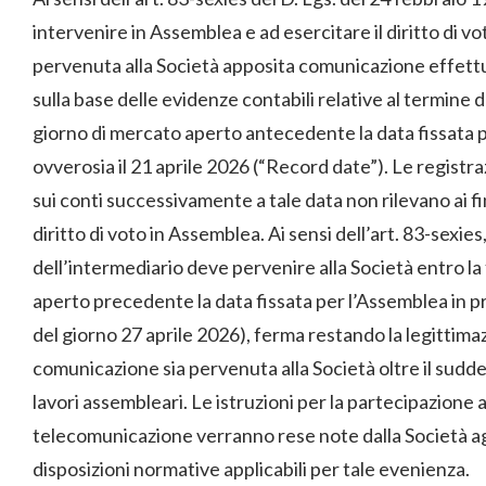
intervenire in Assemblea e ad esercitare il diritto di vot
pervenuta alla Società apposita comunicazione effettu
sulla base delle evidenze contabili relative al termine d
giorno di mercato aperto antecedente la data fissata 
ovverosia il 21 aprile 2026 (“
Record date
”). Le registr
sui conti successivamente a tale data non rilevano ai fin
diritto di voto in Assemblea. Ai sensi dell’art. 83-sexi
dell’intermediario deve pervenire alla Società entro la 
aperto precedente la data fissata per l’Assemblea in p
del giorno 27 aprile 2026), ferma restando la legittimaz
comunicazione sia pervenuta alla Società oltre il sudde
lavori assembleari. Le istruzioni per la partecipazione
telecomunicazione verranno rese note dalla Società agli
disposizioni normative applicabili per tale evenienza.