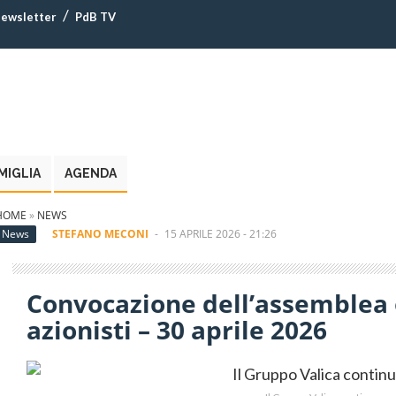
ewsletter
PdB TV
MIGLIA
AGENDA
HOME
»
NEWS
News
STEFANO MECONI
-
15 APRILE 2026 - 21:26
Convocazione dell’assemblea 
azionisti – 30 aprile 2026