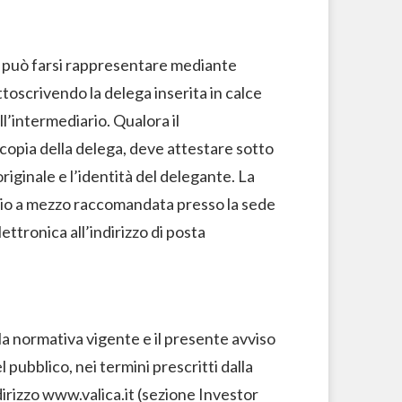
a può farsi rappresentare mediante
ttoscrivendo la delega inserita in calce
ll’intermediario. Qualora il
copia della delega, deve attestare sotto
originale e l’identità del delegante. La
vio a mezzo raccomandata presso la sede
ttronica all’indirizzo di posta
a normativa vigente e il presente avviso
 pubblico, nei termini prescritti dalla
ndirizzo www.valica.it (sezione Investor