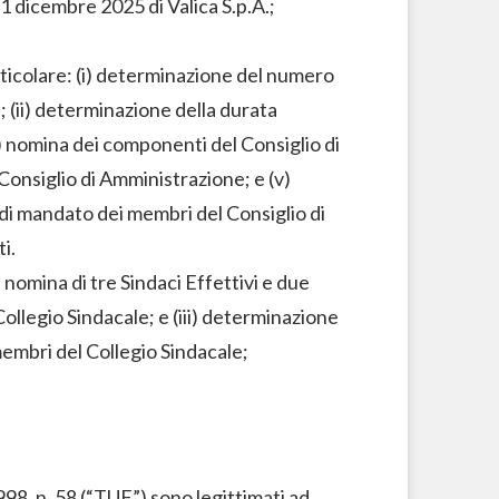
31 dicembre 2025 di Valica S.p.A.;
ticolare: (i) determinazione del numero
 (ii) determinazione della durata
i) nomina dei componenti del Consiglio di
Consiglio di Amministrazione; e (v)
i mandato dei membri del Consiglio di
ti.
) nomina di tre Sindaci Effettivi e due
Collegio Sindacale; e (iii) determinazione
embri del Collegio Sindacale;
98, n. 58 (“
TUF
”) sono legittimati ad