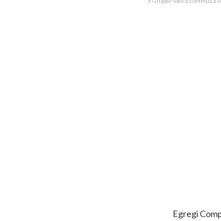
Il Gruppo Valica continua a 
Egregi Compo