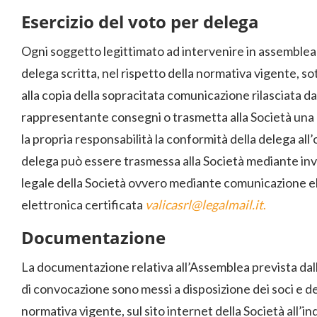
Esercizio del voto per delega
Ogni soggetto legittimato ad intervenire in assemble
delega scritta, nel rispetto della normativa vigente, so
alla copia della sopracitata comunicazione rilasciata da
rappresentante consegni o trasmetta alla Società una 
la propria responsabilità la conformità della delega all’
delega può essere trasmessa alla Società mediante in
legale della Società ovvero mediante comunicazione ele
elettronica certificata
valicasrl@legalmail.it
.
Documentazione
La documentazione relativa all’Assemblea prevista dall
di convocazione sono messi a disposizione dei soci e del
normativa vigente, sul sito internet della Società all’i