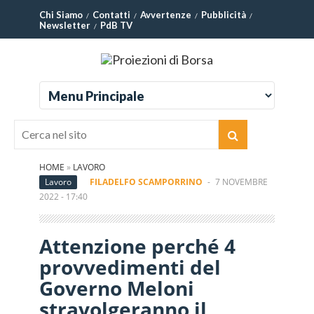
Chi Siamo
Contatti
Avvertenze
Pubblicità
Newsletter
PdB TV
HOME
»
LAVORO
Lavoro
FILADELFO SCAMPORRINO
-
7 NOVEMBRE
2022 - 17:40
Attenzione perché 4
provvedimenti del
Governo Meloni
stravolgeranno il