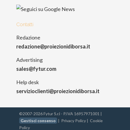
Contatti
Redazione
redazione@proiezionidiborsa.it
Advertising
sales@fytur.com
Help desk
servizioclienti@proiezionidiborsa.it
©2007-2026 Fytur S.r.l - P.IVA 16957971001 |
Gestisci consenso
|
Privacy Policy
|
Cookie
Policy