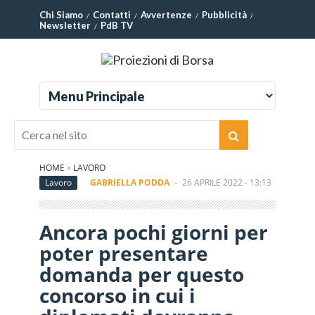
Chi Siamo
Contatti
Avvertenze
Pubblicità
Newsletter
PdB TV
HOME
»
LAVORO
Lavoro
GABRIELLA PODDA
-
26 APRILE 2022 - 13:13
Ancora pochi giorni per
poter presentare
domanda per questo
concorso in cui i