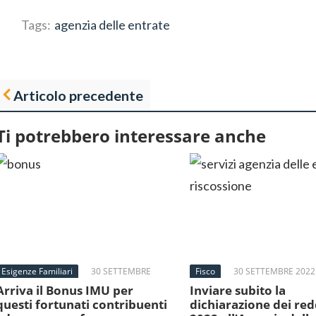
Tags:
agenzia delle entrate
Articolo precedente
Ti potrebbero interessare anche
Esigenze Familiari
30 SETTEMBRE
Fisco
30 SETTEMBRE 2022
2022
Arriva il Bonus IMU per
Inviare subito la
questi fortunati contribuenti
dichiarazione dei red