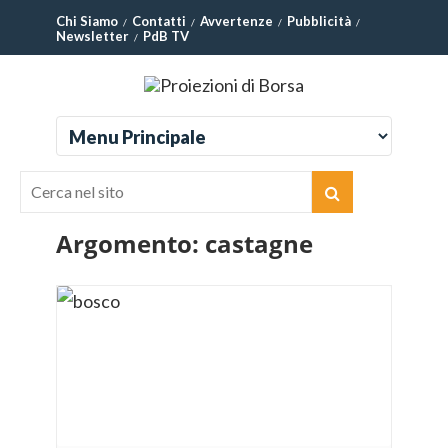
Chi Siamo
Contatti
Avvertenze
Pubblicità
Newsletter
PdB TV
Argomento:
castagne