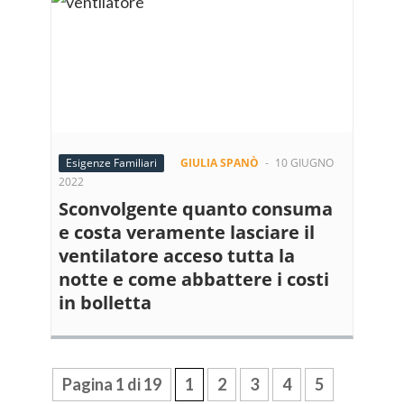
Esigenze Familiari
GIULIA SPANÒ
-
10 GIUGNO
2022
Sconvolgente quanto consuma
e costa veramente lasciare il
ventilatore acceso tutta la
notte e come abbattere i costi
in bolletta
Pagina 1 di 19
1
2
3
4
5