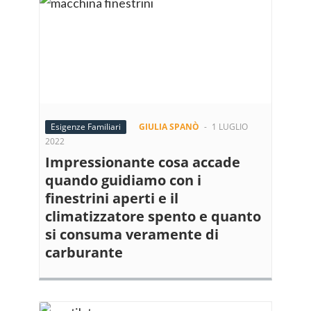
Esigenze Familiari
GIULIA SPANÒ
-
1 LUGLIO
2022
Impressionante cosa accade
quando guidiamo con i
finestrini aperti e il
climatizzatore spento e quanto
si consuma veramente di
carburante