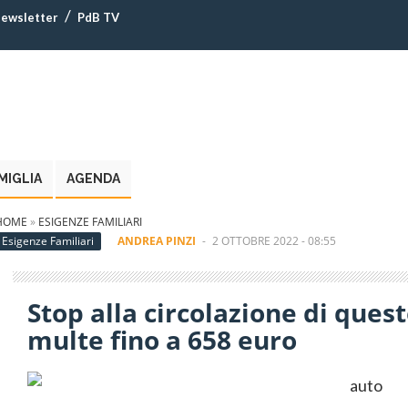
ewsletter
PdB TV
MIGLIA
AGENDA
HOME
»
ESIGENZE FAMILIARI
Esigenze Familiari
ANDREA PINZI
-
2 OTTOBRE 2022 - 08:55
Stop alla circolazione di quest
multe fino a 658 euro