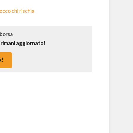
 ecco chi rischia
e rimani aggiornato!
A!