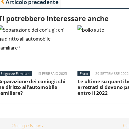
Articolo precedente
Ti potrebbero interessare anche
Esigenze Familiari
15 FEBBRAIO 2025
Fisco
29 SETTEMBRE 2022
Separazione dei coniugi: chi
Le ultime su quanti b
ha diritto all’automobile
arretrati si devono p
familiare?
entro il 2022
Google News
Co