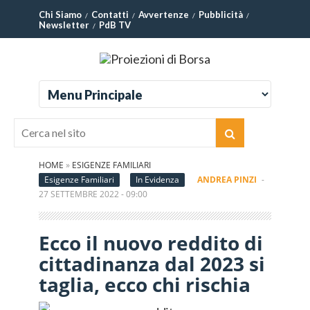
Chi Siamo
Contatti
Avvertenze
Pubblicità
Newsletter
PdB TV
HOME
»
ESIGENZE FAMILIARI
Esigenze Familiari
In Evidenza
ANDREA PINZI
-
27 SETTEMBRE 2022 - 09:00
Ecco il nuovo reddito di
cittadinanza dal 2023 si
taglia, ecco chi rischia