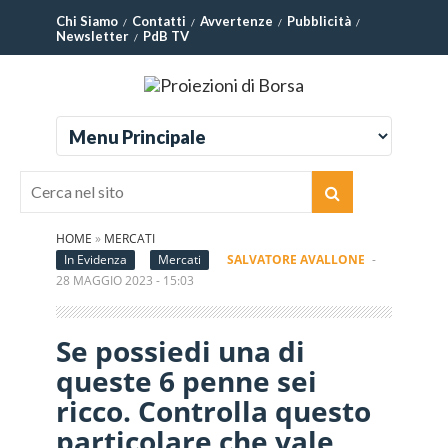
Chi Siamo
Contatti
Avvertenze
Pubblicità
Newsletter
PdB TV
HOME
»
MERCATI
In Evidenza
Mercati
SALVATORE AVALLONE
-
28 MAGGIO 2023 - 15:03
Se possiedi una di
queste 6 penne sei
ricco. Controlla questo
particolare che vale