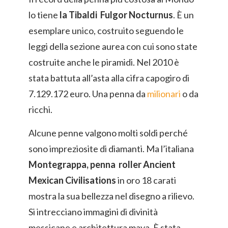
lo tiene
la Tibaldi Fulgor Nocturnus
. È un
esemplare unico, costruito seguendo le
leggi della sezione aurea con cui sono state
costruite anche le piramidi. Nel 2010 è
stata battuta all’asta alla cifra capogiro di
7.129.172 euro. Una penna da
milionari
o da
ricchi.
Alcune penne valgono molti soldi perché
sono impreziosite di diamanti. Ma l’italiana
Montegrappa, penna roller Ancient
Mexican Civilisations
in oro 18 carati
mostra la sua bellezza nel disegno a rilievo.
Si intrecciano immagini di divinità
messicane e architettura maya. È stata