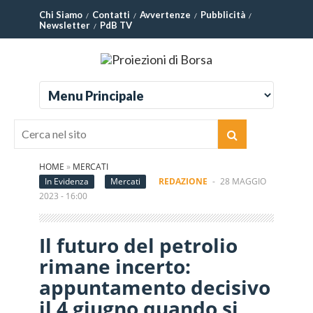
Chi Siamo
Contatti
Avvertenze
Pubblicità
Newsletter
PdB TV
HOME
»
MERCATI
In Evidenza
Mercati
REDAZIONE
-
28 MAGGIO
2023 - 16:00
Il futuro del petrolio
rimane incerto:
appuntamento decisivo
il 4 giugno quando si