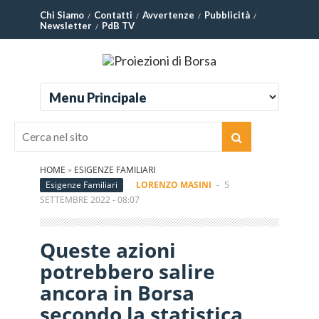
Chi Siamo
Contatti
Avvertenze
Pubblicità
Newsletter
PdB TV
HOME
»
ESIGENZE FAMILIARI
Esigenze Familiari
LORENZO MASINI
-
5
SETTEMBRE 2022 - 08:07
Queste azioni
potrebbero salire
ancora in Borsa
secondo la statistica