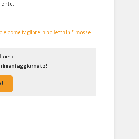
rrente.
 e come tagliare la bolletta in 5 mosse
e rimani aggiornato!
A!