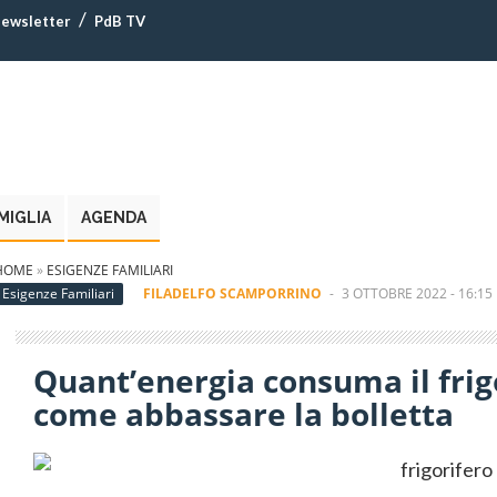
ewsletter
PdB TV
MIGLIA
AGENDA
HOME
»
ESIGENZE FAMILIARI
Esigenze Familiari
FILADELFO SCAMPORRINO
-
3 OTTOBRE 2022 - 16:15
Quant’energia consuma il frigo
come abbassare la bolletta