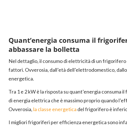
Quant’energia consuma il frigorife
abbassare la bolletta
Nel dettaglio, il consumo di elettricità di un frigori
fattori. Ovverosia, dall’età dell’elettrodomestico, dall
energetica.
Tra 1 e 2 kW è la risposta su quant’energia consuma il 
di energia elettrica che è massimo proprio quando l’ef
Ovverosia,
la classe energetica
del frigorifero è inferior
I migliori frigoriferi per efficienza energetica sono inf