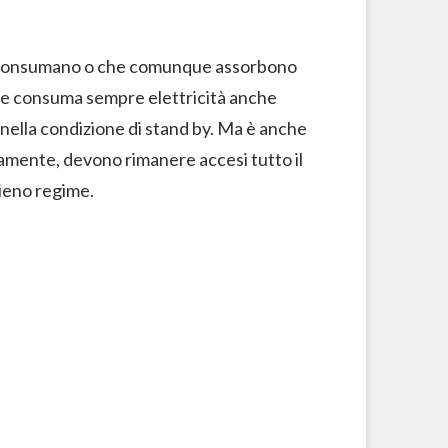
he consumano o che comunque assorbono
sore consuma sempre elettricità anche
nella condizione di stand by. Ma è anche
iamente, devono rimanere accesi tutto il
ieno regime.