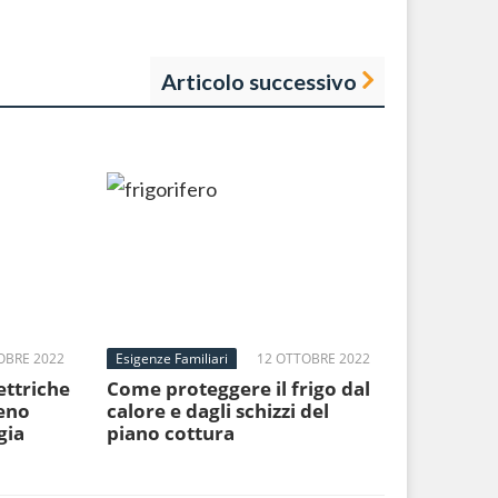
Articolo successivo
OBRE 2022
Esigenze Familiari
12 OTTOBRE 2022
ettriche
Come proteggere il frigo dal
eno
calore e dagli schizzi del
gia
piano cottura