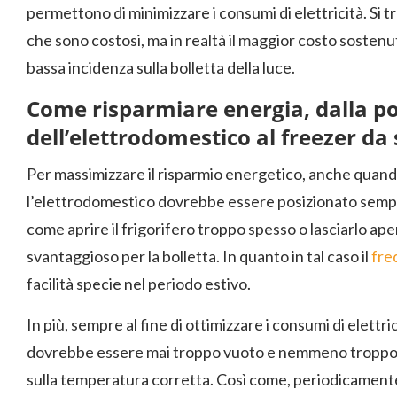
permettono di minimizzare i consumi di elettricità. Si tr
che sono costosi, ma in realtà il maggior costo sostenut
bassa incidenza sulla bolletta della luce.
Come risparmiare energia, dalla po
dell’elettrodomestico al freezer da
Per massimizzare il risparmio energetico, anche quando i
l’elettrodomestico dovrebbe essere posizionato sempre
come aprire il frigorifero troppo spesso o lasciarlo a
svantaggioso per la bolletta. In quanto in tal caso il
fre
facilità specie nel periodo estivo.
In più, sempre al fine di ottimizzare i consumi di elettric
dovrebbe essere mai troppo vuoto e nemmeno troppo 
sulla temperatura corretta. Così come, periodicamente,