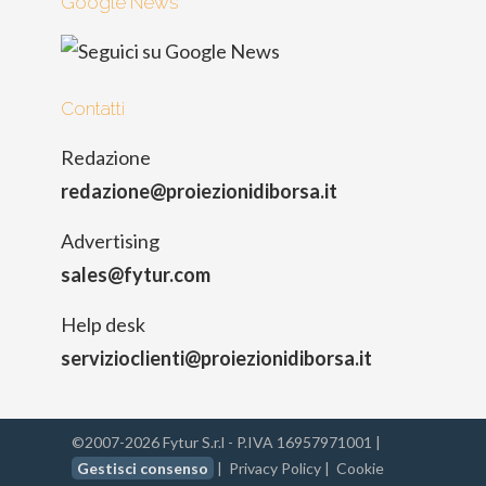
Google News
Contatti
Redazione
redazione@proiezionidiborsa.it
Advertising
sales@fytur.com
Help desk
servizioclienti@proiezionidiborsa.it
©2007-2026 Fytur S.r.l - P.IVA 16957971001 |
Gestisci consenso
|
Privacy Policy
|
Cookie