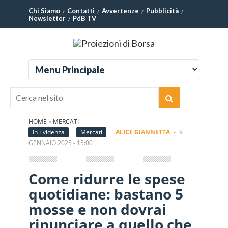
Chi Siamo
Contatti
Avvertenze
Pubblicità
Newsletter
PdB TV
HOME
»
MERCATI
In Evidenza
Mercati
ALICE GIANNETTA
-
9
GENNAIO 2025 - 15:00
Come ridurre le spese
quotidiane: bastano 5
mosse e non dovrai
rinunciare a quello che