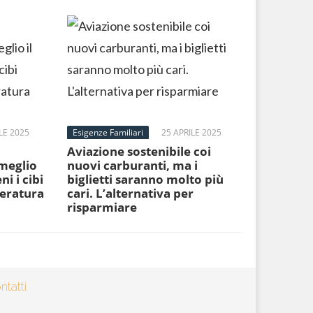
LE 2025
Esigenze Familiari
25 APRILE 2025
Aviazione sostenibile coi
 meglio
nuovi carburanti, ma i
ni i cibi
biglietti saranno molto più
peratura
cari. L’alternativa per
risparmiare
ntatti