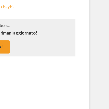
on PayPal
e rimani aggiornato!
A!