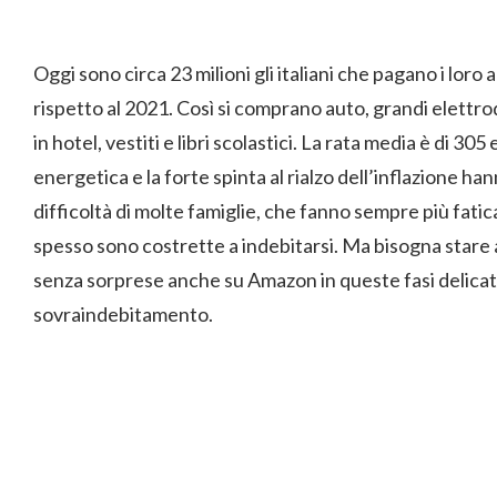
Oggi sono circa 23 milioni gli italiani che pagano i loro a
rispetto al 2021. Così si comprano auto, grandi elettro
in hotel, vestiti e libri scolastici. La rata media è di 305
energetica e la forte spinta al rialzo dell’inflazione
difficoltà di molte famiglie, che fanno sempre più fatic
spesso sono costrette a indebitarsi. Ma bisogna stare
senza sorprese anche su Amazon in queste fasi delicate è 
sovraindebitamento.