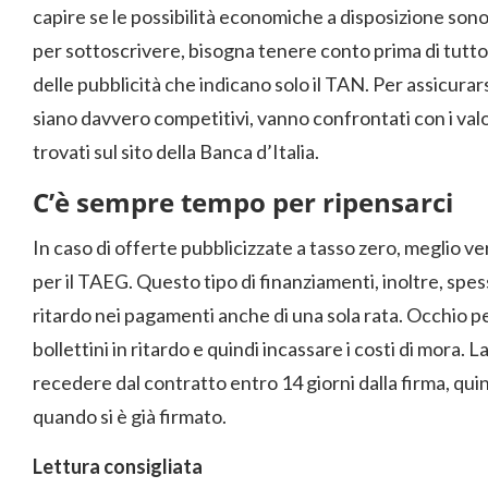
capire se le possibilità economiche a disposizione sono 
per sottoscrivere, bisogna tenere conto prima di tutto
delle pubblicità che indicano solo il TAN. Per assicurars
siano davvero competitivi, vanno confrontati con i va
trovati sul sito della Banca d’Italia.
C’è sempre tempo per ripensarci
In caso di offerte pubblicizzate a tasso zero, meglio ve
per il TAEG. Questo tipo di finanziamenti, inoltre, spes
ritardo nei pagamenti anche di una sola rata. Occhio pe
bollettini in ritardo e quindi incassare i costi di mora.
recedere dal contratto entro 14 giorni dalla firma, qui
quando si è già firmato.
Lettura consigliata