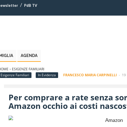
ewsletter
PdB TV
MIGLIA
AGENDA
HOME
»
ESIGENZE FAMILIARI
Esigenze Familiari
In Evidenza
FRANCESCO MARIA CARPINELLI
-
19
Per comprare a rate senza so
Amazon occhio ai costi nascos