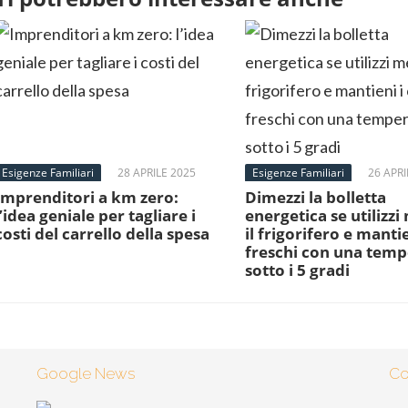
Esigenze Familiari
28 APRILE 2025
Esigenze Familiari
26 APRI
Imprenditori a km zero:
Dimezzi la bolletta
l’idea geniale per tagliare i
energetica se utilizzi
costi del carrello della spesa
il frigorifero e mantie
freschi con una tem
sotto i 5 gradi
Google News
Co