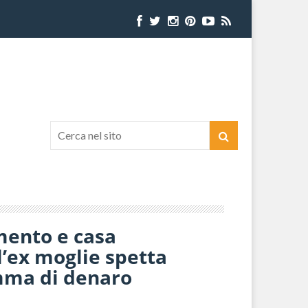
mento e casa
ll’ex moglie spetta
mma di denaro