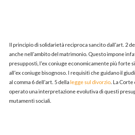
Il principio di solidarietà reciproca sancito dall’art. 2 
anche nell’ambito del matrimonio. Questo impone infatt
presupposti, l’ex coniuge economicamente più forte s
all’ex coniuge bisognoso. I requisiti che guidano il giud
al comma 6 dell’art. 5 della
legge sul divorzio
. La Corte 
operato una interpretazione evolutiva di questi presupp
mutamenti sociali.