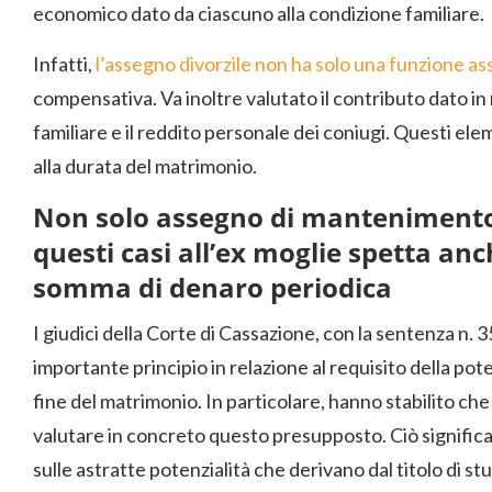
economico dato da ciascuno alla condizione familiare.
Infatti,
l’assegno divorzile non ha solo una funzione as
compensativa. Va inoltre valutato il contributo dato in
familiare e il reddito personale dei coniugi. Questi el
alla durata del matrimonio.
Non solo assegno di mantenimento 
questi casi all’ex moglie spetta an
somma di denaro periodica
I giudici della Corte di Cassazione, con la sentenza n
importante principio in relazione al requisito della pote
fine del matrimonio. In particolare, hanno stabilito che i
valutare in concreto questo presupposto. Ciò signific
sulle astratte potenzialità che derivano dal titolo di st