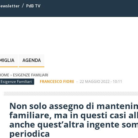
ewsletter
PdB TV
MIGLIA
AGENDA
HOME
»
ESIGENZE FAMILIARI
Esigenze Familiari
FRANCESCO FIORE
-
22 MAGGIO 2022 - 10:11
Non solo assegno di manteni
familiare, ma in questi casi a
anche quest’altra ingente so
periodica