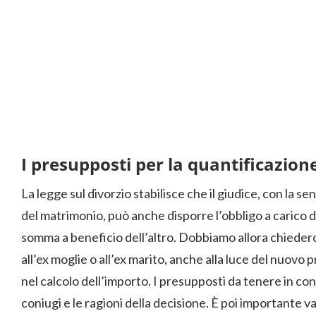
I presupposti per la quantificazione
La legge sul divorzio stabilisce che il giudice, con la s
del matrimonio, può anche disporre l’obbligo a carico d
somma a beneficio dell’altro. Dobbiamo allora chiederc
all’ex moglie o all’ex marito, anche alla luce del nuov
nel calcolo dell’importo. I presupposti da tenere in co
coniugi e le ragioni della decisione. È poi importante v