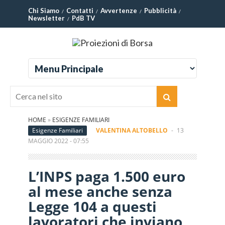
Chi Siamo
Contatti
Avvertenze
Pubblicità
Newsletter
PdB TV
HOME
»
ESIGENZE FAMILIARI
Esigenze Familiari
VALENTINA ALTOBELLO
-
13
MAGGIO 2022 - 07:55
L’INPS paga 1.500 euro
al mese anche senza
Legge 104 a questi
lavoratori che inviano