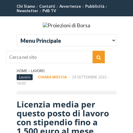
Chi Siamo
Contatti
Avvertenze
Pubblicità
Newsletter
PdB TV
HOME
»
LAVORO
Lavoro
CHIARA MOCCIA
-
29 SETTEMBRE 2022 -
18:00
Licenzia media per
questo posto di lavoro
con stipendio fino a
1.500 euro al mese