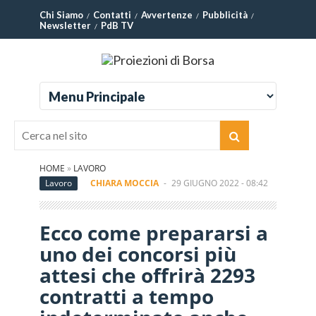
Chi Siamo
Contatti
Avvertenze
Pubblicità
Newsletter
PdB TV
HOME
»
LAVORO
Lavoro
CHIARA MOCCIA
-
29 GIUGNO 2022 - 08:42
Ecco come prepararsi a
uno dei concorsi più
attesi che offrirà 2293
contratti a tempo