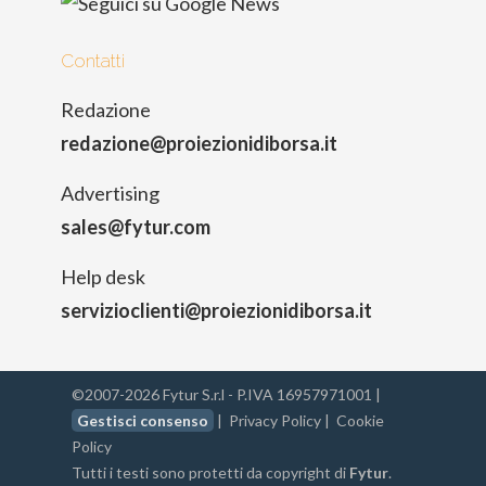
Contatti
Redazione
redazione@proiezionidiborsa.it
Advertising
sales@fytur.com
Help desk
servizioclienti@proiezionidiborsa.it
©2007-2026 Fytur S.r.l - P.IVA 16957971001 |
Gestisci consenso
|
Privacy Policy
|
Cookie
Policy
Tutti i testi sono protetti da copyright di
Fytur
.