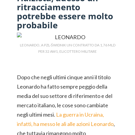
ritracciamento
potrebbe essere molto
probabile
LEONARDO, A PZL-ŚWIDNIK UN CONTRATTO DA 1,76 MLD
PER 32 AW1, ELICOTTERO MILITARE
Dopo che negli ultimi cinque anni il titolo
Leonardo ha fatto sempre peggio della
media del suo settore di riferimento e del
mercato italiano, le cose sono cambiate
negli ultimi mesi.
La guerra in Ucraina,
infatti, ha messo le ali alle azioni Leonardo
,
che tuttavia rimangono molto