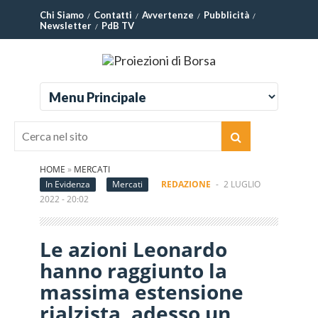
Chi Siamo
Contatti
Avvertenze
Pubblicità
Newsletter
PdB TV
HOME
»
MERCATI
In Evidenza
Mercati
REDAZIONE
-
2 LUGLIO
2022 - 20:02
Le azioni Leonardo
hanno raggiunto la
massima estensione
rialzista, adesso un