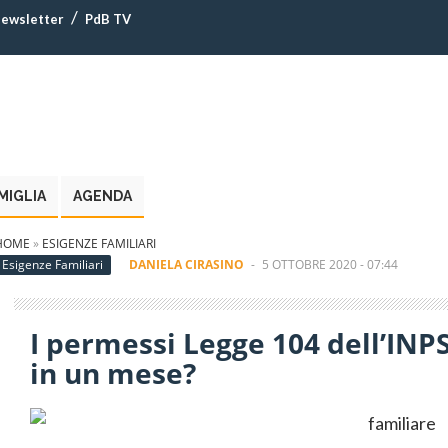
ewsletter
PdB TV
MIGLIA
AGENDA
HOME
»
ESIGENZE FAMILIARI
Esigenze Familiari
DANIELA CIRASINO
-
5 OTTOBRE 2020 - 07:44
I permessi Legge 104 dell’INPS
in un mese?