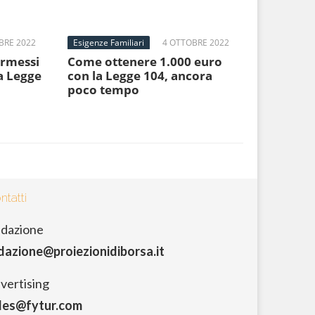
BRE 2022
Esigenze Familiari
4 OTTOBRE 2022
ermessi
Come ottenere 1.000 euro
la Legge
con la Legge 104, ancora
poco tempo
ntatti
dazione
dazione@proiezionidiborsa.it
vertising
les@fytur.com