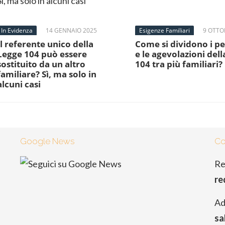
In Evidenza
14 GENNAIO 2025
Esigenze Familiari
9 OTTO
Il referente unico della
Come si dividono i p
Legge 104 può essere
e le agevolazioni del
sostituito da un altro
104 tra più familiari?
familiare? Sì, ma solo in
alcuni casi
Google News
Co
Re
re
Ad
sa