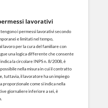
ermessi lavorativi
ttengono i permessi lavorativi secondo
poranei e limitati nel tempo,
 lavoro per la cura del familiare con
segue una logica differente che consente
ndica la circolare INPS n. 8/2008, è
possibile nella misura in cui il contratto
, tuttavia, il lavoratore ha un impiego
ra proporzionale come si indica nella
ive giornaliere inferiore a sei, è
o.