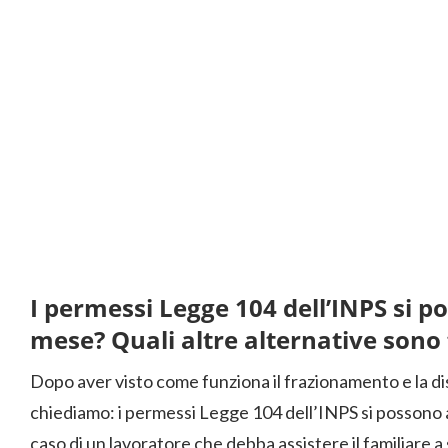
I permessi Legge 104 dell’INPS si p
mese? Quali altre alternative sono f
Dopo aver visto come funziona il frazionamento e la dis
chiediamo: i permessi Legge 104 dell’INPS si possono 
caso di un lavoratore che debba assistere il familiare a