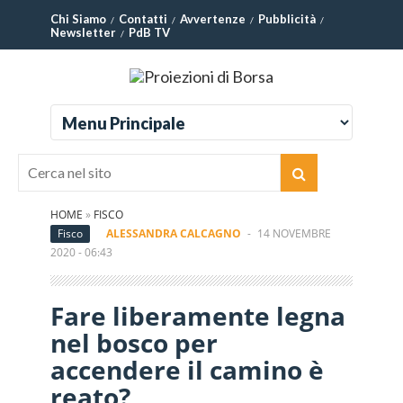
Chi Siamo
Contatti
Avvertenze
Pubblicità
Newsletter
PdB TV
HOME
»
FISCO
Fisco
ALESSANDRA CALCAGNO
-
14 NOVEMBRE
2020 - 06:43
Fare liberamente legna
nel bosco per
accendere il camino è
reato?