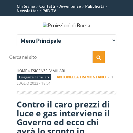
Chi Siamo
Contatti
Avvertenze
Pubblicità
Newsletter
PdB TV
HOME
»
ESIGENZE FAMILIARI
Esigenze Familiari
ANTONELLA TRAMONTANO
-
1
LUGLIO 2022 - 18:54
Contro il caro prezzi di
luce e gas interviene il
Governo ed ecco chi
avrà lo sconto in