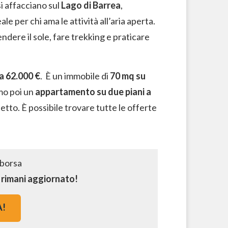
i affacciano sul
Lago di Barrea
,
le per chi ama le attività all’aria aperta.
endere il sole, fare trekking e praticare
 a 62.000 €
. È un immobile di
70 mq su
mo poi un
appartamento su due piani a
etto. È possibile trovare tutte le offerte
e rimani aggiornato!
A!