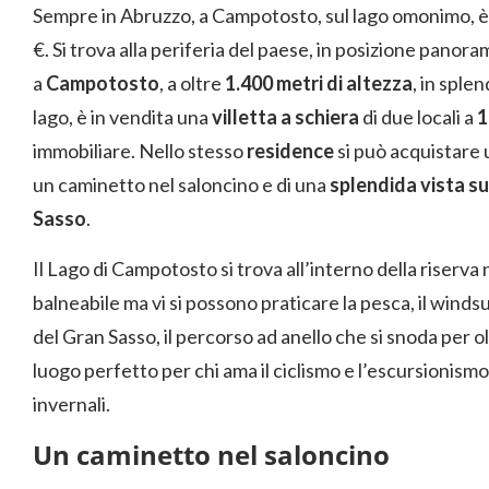
Sempre in Abruzzo, a Campotosto, sul lago omonimo, è p
€. Si trova alla periferia del paese, in posizione panor
a
Campotosto
, a oltre
1.400 metri di altezza
, in sple
lago, è in vendita una
villetta a schiera
di due locali a
1
immobiliare. Nello stesso
residence
si può acquistare
un caminetto nel saloncino e di una
splendida vista su
Sasso
.
Il Lago di Campotosto si trova all’interno della riserv
balneabile ma vi si possono praticare la pesca, il windsu
del Gran Sasso, il percorso ad anello che si snoda per ol
luogo perfetto per chi ama il ciclismo e l’escursionismo
invernali.
Un caminetto nel saloncino