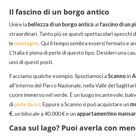
Il fascino di un borgo antico
Unire la
bellezza di un borgo antico
al
fascino di un p
straordinari. Tanto più se questi spettacolari specchi 
le
montagne
. Qui il tempo sembra essersi fermato e anc
L’Italia è piena di perle di questo tipo. Desideri una cas
uno di questi posti.
Facciamo qualche esempio. Spostiamoci a
Scanno
in
A
all’interno del Parco Nazionale, nella Valle del Sagittari
cuore immerso nel verde. È un luogo incantevole, balneab
di
piste da sci
. Eppure a Scanno si può acquistare un
mo
€
, un bilocale a 40.000 € e un
appartamentino mansa
Casa sul lago? Puoi averla con men