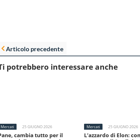
Articolo precedente
Ti potrebbero interessare anche
Mercati
25 GIUGNO 2026
Mercati
25 GIUGNO 2026
Pane, cambia tutto per il
L’azzardo di Elon: com