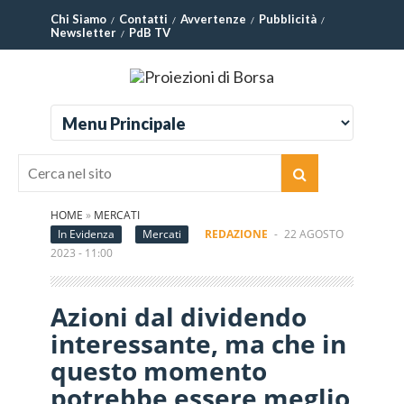
Chi Siamo
Contatti
Avvertenze
Pubblicità
Newsletter
PdB TV
HOME
»
MERCATI
In Evidenza
Mercati
REDAZIONE
-
22 AGOSTO
2023 - 11:00
Azioni dal dividendo
interessante, ma che in
questo momento
potrebbe essere meglio