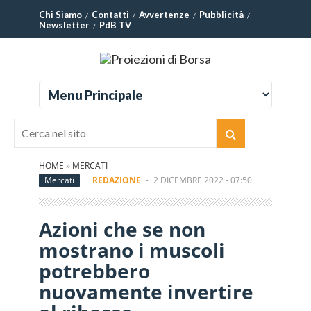
Chi Siamo
Contatti
Avvertenze
Pubblicità
Newsletter
PdB TV
HOME
»
MERCATI
Mercati
REDAZIONE
-
2 DICEMBRE 2022 - 07:50
Azioni che se non
mostrano i muscoli
potrebbero
nuovamente invertire