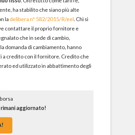
nuo fisso
. Oltretutto come tariffe,
te, ha stabilito che siano più alte
on la
delibera n° 582/2015/R/eel
. Chi si
e contattare il proprio fornitore e
egnalato che in sede di cambio,
alla domanda di cambiamento, hanno
i a credito con il fornitore. Credito che
erato ed utilizzato in abbattimento degli
e rimani aggiornato!
A!