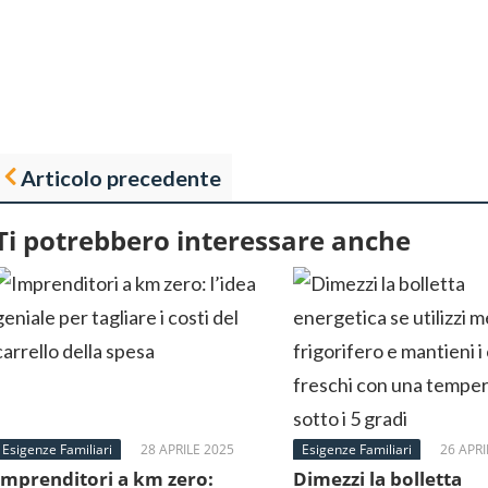
Articolo precedente
Ti potrebbero interessare anche
Esigenze Familiari
28 APRILE 2025
Esigenze Familiari
26 APRI
Imprenditori a km zero:
Dimezzi la bolletta