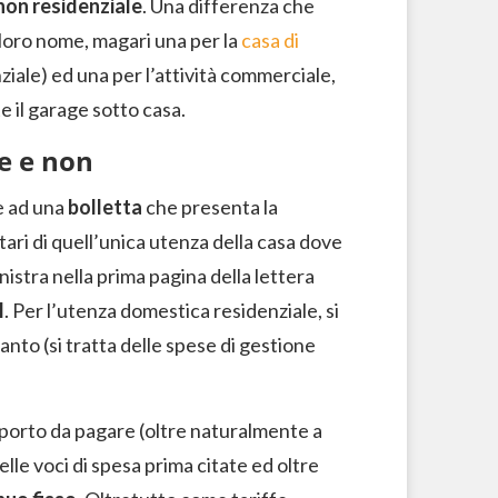
non residenziale
. Una differenza che
loro nome, magari una per la
casa di
ziale) ed una per l’attività commerciale,
e il garage sotto casa.
le e non
e ad una
bolletta
che presenta la
ari di quell’unica utenza della casa dove
nistra nella prima pagina della lettera
l
. Per l’utenza domestica residenziale, si
anto (si tratta delle spese di gestione
porto da pagare (oltre naturalmente a
elle voci di spesa prima citate ed oltre