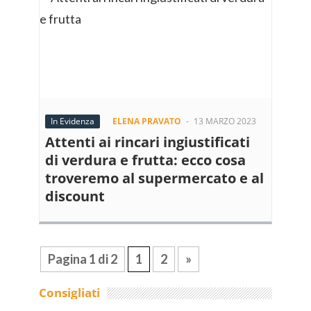
In Evidenza
ELENA PRAVATO
-
13 MARZO 2023
Attenti ai rincari ingiustificati
di verdura e frutta: ecco cosa
troveremo al supermercato e al
discount
Pagina 1 di 2
1
2
»
Consigliati