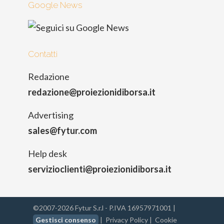
Google News
Contatti
Redazione
redazione@proiezionidiborsa.it
Advertising
sales@fytur.com
Help desk
servizioclienti@proiezionidiborsa.it
©2007-2026 Fytur S.r.l - P.IVA 16957971001 |
Gestisci consenso
|
Privacy Policy
|
Cookie