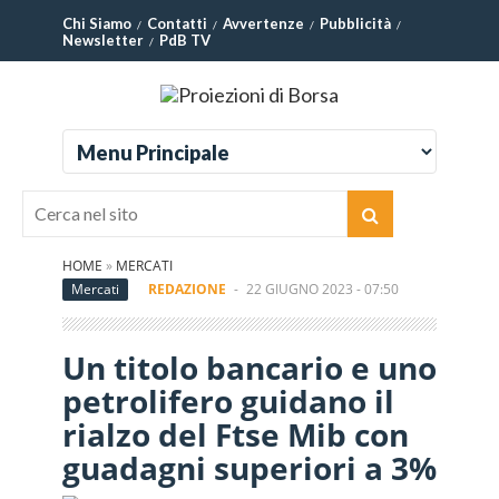
Chi Siamo
Contatti
Avvertenze
Pubblicità
Newsletter
PdB TV
HOME
»
MERCATI
Mercati
REDAZIONE
-
22 GIUGNO 2023 - 07:50
Un titolo bancario e uno
petrolifero guidano il
rialzo del Ftse Mib con
guadagni superiori a 3%