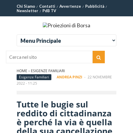
Chi Siamo
Contatti
Avvertenze
Pubblicità
Newsletter
PdB TV
HOME
»
ESIGENZE FAMILIARI
Esigenze Familiari
ANDREA PINZI
-
22 NOVEMBRE
2022 - 11:25
Tutte le bugie sul
reddito di cittadinanza
è perché la via è quella
della sua cancellazione