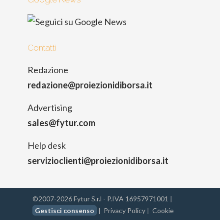
Contatti
Redazione
redazione@proiezionidiborsa.it
Advertising
sales@fytur.com
Help desk
servizioclienti@proiezionidiborsa.it
©2007-2026 Fytur S.r.l - P.IVA 16957971001 |
Gestisci consenso
|
Privacy Policy
|
Cookie