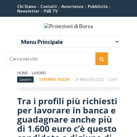
Chi Siamo
Contatti
Avvertenze
Pubblicità
Newsletter
PdB TV
HOME
»
LAVORO
Lavoro
STEFANO VOZZA
-
24 MAGGIO 2022 - 12:47
Tra i profili più richiesti
per lavorare in banca e
guadagnare anche più
di 1.600 euro c’è questo