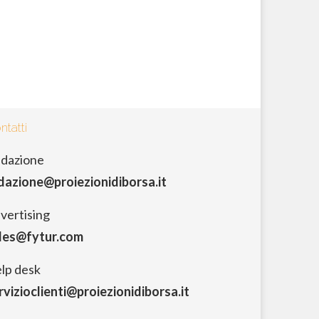
ntatti
dazione
dazione@proiezionidiborsa.it
vertising
les@fytur.com
lp desk
rvizioclienti@proiezionidiborsa.it