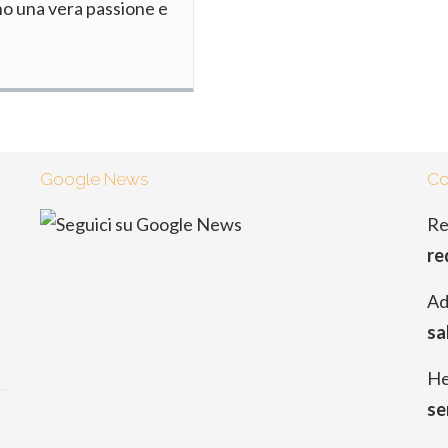
ono una vera passione e
Google News
Co
Re
re
Ad
sa
He
se