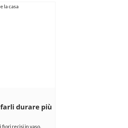
 farli durare più
fiori recisi in vaso.