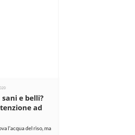
020
 sani e belli?
ttenzione ad
ova l’acqua del riso, ma