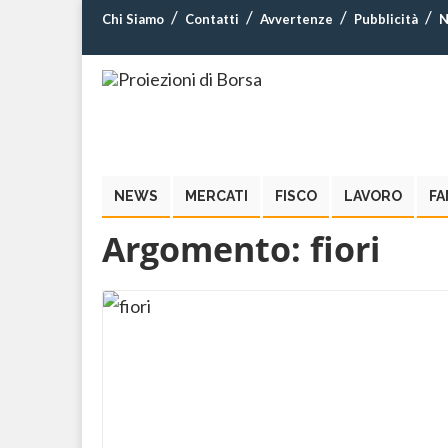
Chi Siamo
Contatti
Avvertenze
Pubblicità
N
NEWS
MERCATI
FISCO
LAVORO
FA
Argomento:
fiori