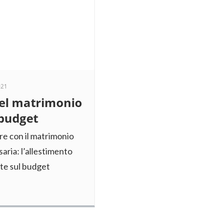
021
del matrimonio
 budget
ore con il matrimonio
aria: l’allestimento
nte sul budget