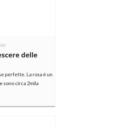
020
escere delle
se perfette. La rosa è un
e sono circa 2mila