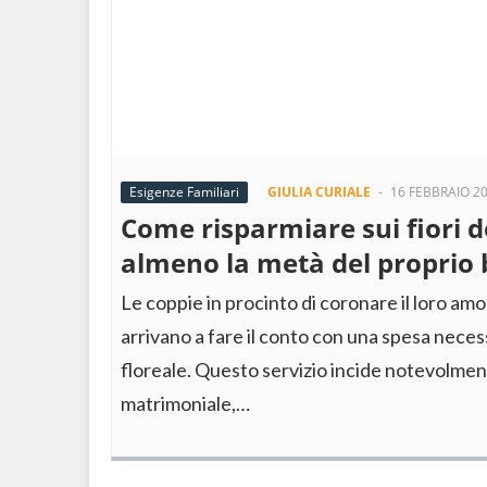
Esigenze Familiari
GIULIA CURIALE
-
16 FEBBRAIO 2
Come risparmiare sui fiori 
almeno la metà del proprio
Le coppie in procinto di coronare il loro am
arrivano a fare il conto con una spesa necess
floreale. Questo servizio incide notevolme
matrimoniale,…