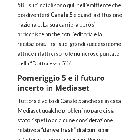
58
. I suoi natali sono qui, nell’emittente che
poi diventerà
Canale 5
e quindi a diffusione
nazionale. La sua carriera però si
arricchisce anche con l’editoria e la
recitazione. Tra i suoi grandi successi come
attrice infatti ci sono le numerose puntate
della “Dottoressa Giò”.
Pomeriggio 5 e il futuro
incerto in Mediaset
Tuttora è volto di Canale 5 anche se in casa
Mediaset qualche problemino pare ci sia
stato rispetto ad alcune considerazione
relative a
“derive trash”
di alcuni sipari
all’interno di programmi vari. Per non