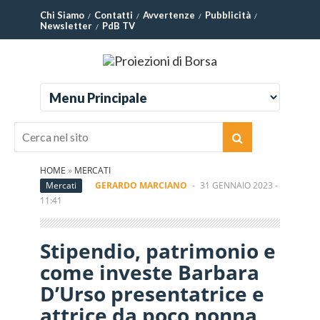
Chi Siamo
Contatti
Avvertenze
Pubblicità
Newsletter
PdB TV
HOME
»
MERCATI
Mercati
GERARDO MARCIANO
-
31 GENNAIO 2023 -
11:41
Stipendio, patrimonio e
come investe Barbara
D’Urso presentatrice e
attrice da poco nonna