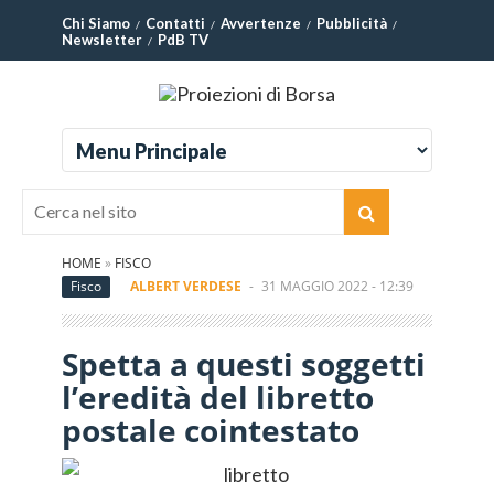
Chi Siamo
Contatti
Avvertenze
Pubblicità
Newsletter
PdB TV
HOME
»
FISCO
Fisco
ALBERT VERDESE
-
31 MAGGIO 2022 - 12:39
Spetta a questi soggetti
l’eredità del libretto
postale cointestato