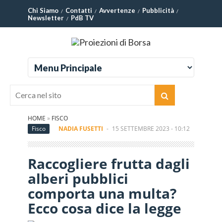
Chi Siamo
Contatti
Avvertenze
Pubblicità
Newsletter
PdB TV
HOME
»
FISCO
Fisco
NADIA FUSETTI
-
15 SETTEMBRE 2023 - 10:12
Raccogliere frutta dagli
alberi pubblici
comporta una multa?
Ecco cosa dice la legge