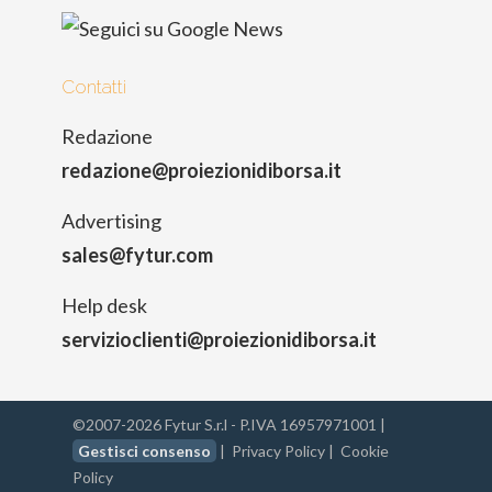
Contatti
Redazione
redazione@proiezionidiborsa.it
Advertising
sales@fytur.com
Help desk
servizioclienti@proiezionidiborsa.it
©2007-2026 Fytur S.r.l - P.IVA 16957971001 |
Gestisci consenso
|
Privacy Policy
|
Cookie
Policy