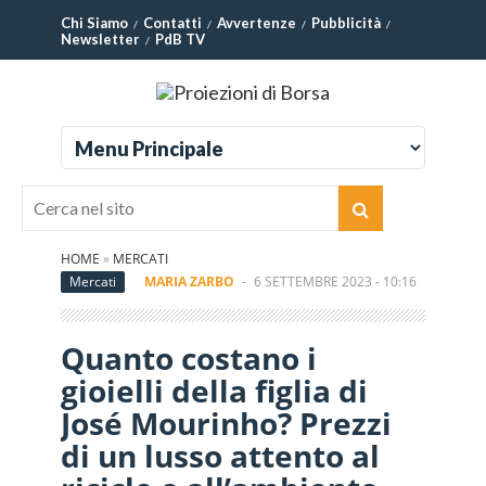
Chi Siamo
Contatti
Avvertenze
Pubblicità
Newsletter
PdB TV
HOME
»
MERCATI
Mercati
MARIA ZARBO
-
6 SETTEMBRE 2023 - 10:16
Quanto costano i
gioielli della figlia di
José Mourinho? Prezzi
di un lusso attento al