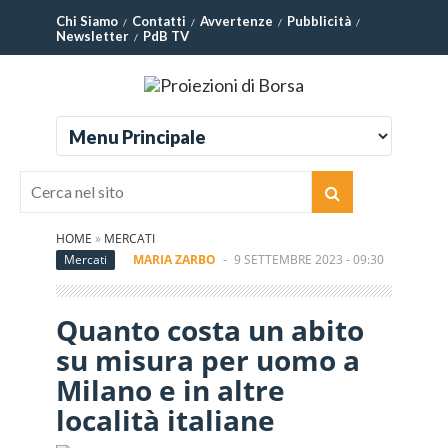
Chi Siamo
Contatti
Avvertenze
Pubblicità
Newsletter
PdB TV
HOME
»
MERCATI
Mercati
MARIA ZARBO
-
9 SETTEMBRE 2023 - 09:30
Quanto costa un abito
su misura per uomo a
Milano e in altre
località italiane