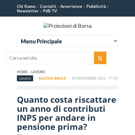
Chi Siamo
Contatti
Avvertenze
Pubblicità
Newsletter
PdB TV
HOME
»
LAVORO
Lavoro
ALESSIA BASILE
-
30 NOVEMBRE 2022 - 11:55
Quanto costa riscattare
un anno di contributi
INPS per andare in
pensione prima?