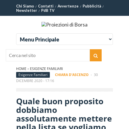
Chi Siamo
Contatti
Avvertenze
Pubblicità
Newsletter
PdB TV
HOME
»
ESIGENZE FAMILIARI
Esigenze Familiari
CHIARA D'ASCENZO
-
30
DICEMBRE 2020 - 17:16
Quale buon proposito
dobbiamo
assolutamente mettere
nella lista se vogliamo